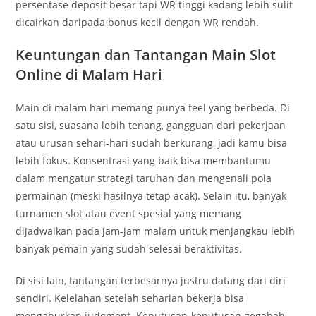
persentase deposit besar tapi WR tinggi kadang lebih sulit
dicairkan daripada bonus kecil dengan WR rendah.
Keuntungan dan Tantangan Main Slot
Online di Malam Hari
Main di malam hari memang punya feel yang berbeda. Di
satu sisi, suasana lebih tenang, gangguan dari pekerjaan
atau urusan sehari-hari sudah berkurang, jadi kamu bisa
lebih fokus. Konsentrasi yang baik bisa membantumu
dalam mengatur strategi taruhan dan mengenali pola
permainan (meski hasilnya tetap acak). Selain itu, banyak
turnamen slot atau event spesial yang memang
dijadwalkan pada jam-jam malam untuk menjangkau lebih
banyak pemain yang sudah selesai beraktivitas.
Di sisi lain, tantangan terbesarnya justru datang dari diri
sendiri. Kelelahan setelah seharian bekerja bisa
mengaburkan judgment. Keputusan-keputusan gegabah,