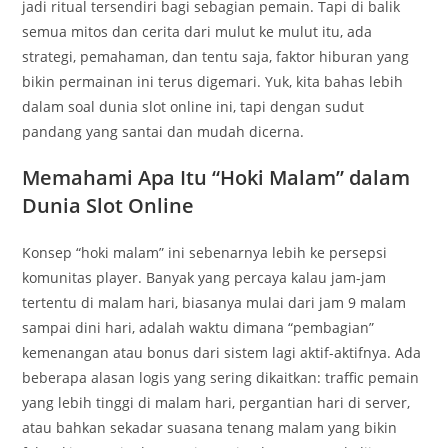
jadi ritual tersendiri bagi sebagian pemain. Tapi di balik
semua mitos dan cerita dari mulut ke mulut itu, ada
strategi, pemahaman, dan tentu saja, faktor hiburan yang
bikin permainan ini terus digemari. Yuk, kita bahas lebih
dalam soal dunia slot online ini, tapi dengan sudut
pandang yang santai dan mudah dicerna.
Memahami Apa Itu “Hoki Malam” dalam
Dunia Slot Online
Konsep “hoki malam” ini sebenarnya lebih ke persepsi
komunitas player. Banyak yang percaya kalau jam-jam
tertentu di malam hari, biasanya mulai dari jam 9 malam
sampai dini hari, adalah waktu dimana “pembagian”
kemenangan atau bonus dari sistem lagi aktif-aktifnya. Ada
beberapa alasan logis yang sering dikaitkan: traffic pemain
yang lebih tinggi di malam hari, pergantian hari di server,
atau bahkan sekadar suasana tenang malam yang bikin