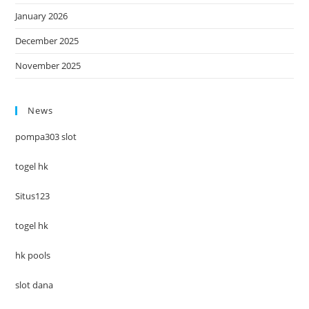
January 2026
December 2025
November 2025
News
pompa303 slot
togel hk
Situs123
togel hk
hk pools
slot dana