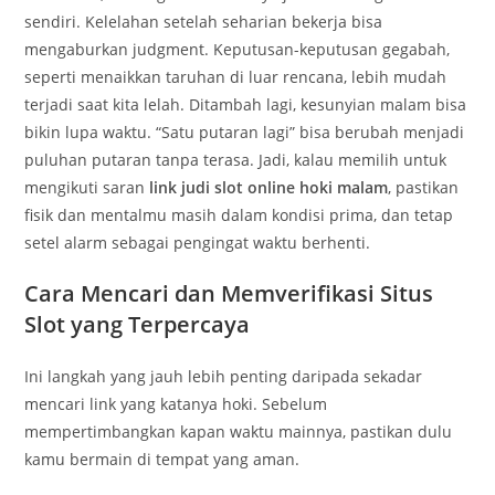
sendiri. Kelelahan setelah seharian bekerja bisa
mengaburkan judgment. Keputusan-keputusan gegabah,
seperti menaikkan taruhan di luar rencana, lebih mudah
terjadi saat kita lelah. Ditambah lagi, kesunyian malam bisa
bikin lupa waktu. “Satu putaran lagi” bisa berubah menjadi
puluhan putaran tanpa terasa. Jadi, kalau memilih untuk
mengikuti saran
link judi slot online hoki malam
, pastikan
fisik dan mentalmu masih dalam kondisi prima, dan tetap
setel alarm sebagai pengingat waktu berhenti.
Cara Mencari dan Memverifikasi Situs
Slot yang Terpercaya
Ini langkah yang jauh lebih penting daripada sekadar
mencari link yang katanya hoki. Sebelum
mempertimbangkan kapan waktu mainnya, pastikan dulu
kamu bermain di tempat yang aman.