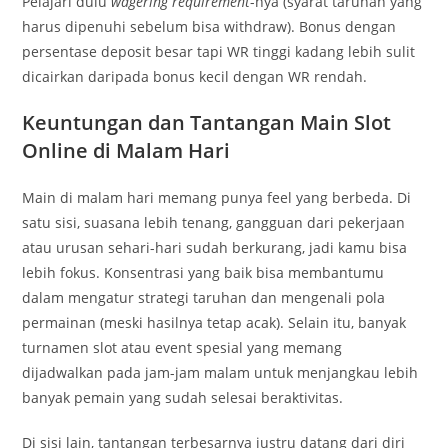
Pelajari dulu
wagering requirement
-nya (syarat taruhan yang
harus dipenuhi sebelum bisa withdraw). Bonus dengan
persentase deposit besar tapi WR tinggi kadang lebih sulit
dicairkan daripada bonus kecil dengan WR rendah.
Keuntungan dan Tantangan Main Slot
Online di Malam Hari
Main di malam hari memang punya feel yang berbeda. Di
satu sisi, suasana lebih tenang, gangguan dari pekerjaan
atau urusan sehari-hari sudah berkurang, jadi kamu bisa
lebih fokus. Konsentrasi yang baik bisa membantumu
dalam mengatur strategi taruhan dan mengenali pola
permainan (meski hasilnya tetap acak). Selain itu, banyak
turnamen slot atau event spesial yang memang
dijadwalkan pada jam-jam malam untuk menjangkau lebih
banyak pemain yang sudah selesai beraktivitas.
Di sisi lain, tantangan terbesarnya justru datang dari diri