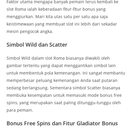
Faktor utama mengapa banyak pemain terus kembali ke
slot Roma ialah keberadaan fitur-fitur bonus yang
menggiurkan. Mari kita ulas satu per satu apa saja
keistimewaan yang membuat slot ini lebih dari sekadar
mesin pengocok angka.
Simbol Wild dan Scatter
Simbol Wild dalam slot Roma biasanya diwakili oleh
gambar tertentu yang dapat menggantikan simbol lain
untuk membentuk pola kemenangan. Ini sangat membantu
memperbesar peluang kemenangan Anda saat putaran
sedang berlangsung. Sementara simbol Scatter biasanya
membuka kesempatan untuk memasuki mode bonus free
spins, yang merupakan saat paling ditunggu-tunggu oleh
para pemain.
Bonus Free Spins dan Fitur Gladiator Bonus