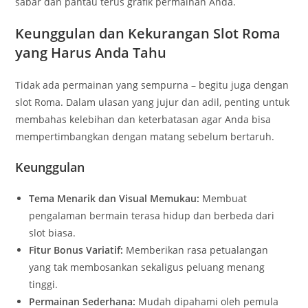
sabar dan pantau terus grafik permainan Anda.
Keunggulan dan Kekurangan Slot Roma
yang Harus Anda Tahu
Tidak ada permainan yang sempurna – begitu juga dengan
slot Roma. Dalam ulasan yang jujur dan adil, penting untuk
membahas kelebihan dan keterbatasan agar Anda bisa
mempertimbangkan dengan matang sebelum bertaruh.
Keunggulan
Tema Menarik dan Visual Memukau:
Membuat
pengalaman bermain terasa hidup dan berbeda dari
slot biasa.
Fitur Bonus Variatif:
Memberikan rasa petualangan
yang tak membosankan sekaligus peluang menang
tinggi.
Permainan Sederhana:
Mudah dipahami oleh pemula