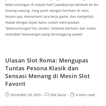
keberuntungan di malam hari? Jawabannya kembali ke diri
masing-masing. Yang pasti, dengan bermain di situs
terpercaya, memahami cara kerja game, dan mengelola
modal dengan bijak, kamu sudah menciptakan
“keberuntungan”mu sendiri. Selamat bermain dan selalu
utamakan kesenangan yang bertanggung jawab!
Ulasan Slot Roma: Mengupas
Tuntas Pesona Klasik dan
Sensasi Menang di Mesin Slot
Favorit
Post
Post
Reading
December 20, 2025
Slot Gacor
6 mins read
published:
category:
time: