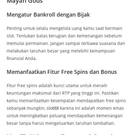
Mayan Gods
Mengatur Bankroll dengan Bijak
Penting untuk selalu mengelola uang kamu saat bermain
slot. Tentukan batas kerugian dan kemenangan sebelum
memulai permainan. Jangan sampai terbawa suasana dan
melakukan taruhan besar yang melebihi kemampuan
finansial Anda.
Memanfaatkan Fitur Free Spins dan Bonus
Fitur free spins adalah kunci utama untuk meraih
keuntungan maksimal dari RTP yang tinggi ini. Pastikan
kamu memanfaatkan kesempatan mendapatkan free spins
sebanyak mungkin,
slot88
karena ini adalah momen emas
untuk meningkatkan peluang mendapatkan kemenangan
besar tanpa harus mengeluarkan taruhan tambahan.