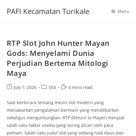
Skip
PAFI Kecamatan Turikale
to
Menu
content
RTP Slot John Hunter Mayan
Gods: Menyelami Dunia
Perjudian Bertema Mitologi
Maya
Post
Post
Reading
July 7, 2026
Slot
4 mins read
published:
category:
time:
Saat berbicara tentang mesin slot modern yang
menawarkan pengalaman bermain yang mendebarkan
sekaligus menguntungkan, RTP (Return to Player) menjadi
salah satu faktor utama yang sering dicari oleh para
pemain. Salah satu judul slot yang sedang naik daun dan