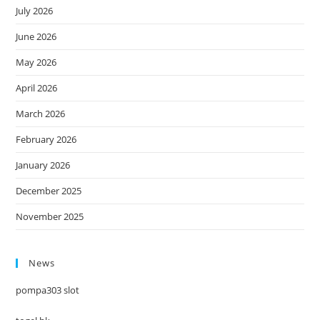
July 2026
June 2026
May 2026
April 2026
March 2026
February 2026
January 2026
December 2025
November 2025
News
pompa303 slot