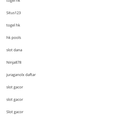
togel hk
Situs123
togel hk
hk pools
slot dana
Ninja878
juraganolx daftar
slot gacor
slot gacor
Slot gacor