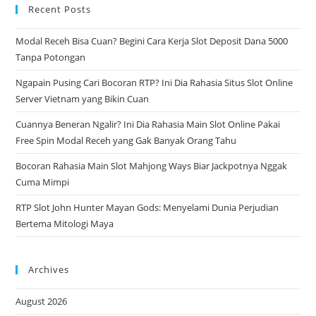
Recent Posts
clo
the
Modal Receh Bisa Cuan? Begini Cara Kerja Slot Deposit Dana 5000
sea
Tanpa Potongan
pan
Ngapain Pusing Cari Bocoran RTP? Ini Dia Rahasia Situs Slot Online
Server Vietnam yang Bikin Cuan
Cuannya Beneran Ngalir? Ini Dia Rahasia Main Slot Online Pakai
Free Spin Modal Receh yang Gak Banyak Orang Tahu
Bocoran Rahasia Main Slot Mahjong Ways Biar Jackpotnya Nggak
Cuma Mimpi
RTP Slot John Hunter Mayan Gods: Menyelami Dunia Perjudian
Bertema Mitologi Maya
Archives
August 2026