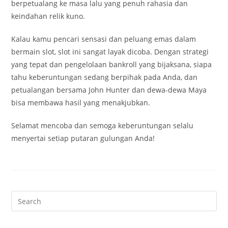
berpetualang ke masa lalu yang penuh rahasia dan
keindahan relik kuno.
Kalau kamu pencari sensasi dan peluang emas dalam
bermain slot, slot ini sangat layak dicoba. Dengan strategi
yang tepat dan pengelolaan bankroll yang bijaksana, siapa
tahu keberuntungan sedang berpihak pada Anda, dan
petualangan bersama John Hunter dan dewa-dewa Maya
bisa membawa hasil yang menakjubkan.
Selamat mencoba dan semoga keberuntungan selalu
menyertai setiap putaran gulungan Anda!
Pre
Es
to