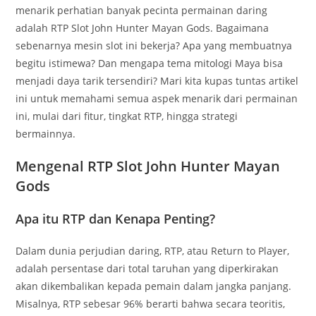
menarik perhatian banyak pecinta permainan daring
adalah RTP Slot John Hunter Mayan Gods. Bagaimana
sebenarnya mesin slot ini bekerja? Apa yang membuatnya
begitu istimewa? Dan mengapa tema mitologi Maya bisa
menjadi daya tarik tersendiri? Mari kita kupas tuntas artikel
ini untuk memahami semua aspek menarik dari permainan
ini, mulai dari fitur, tingkat RTP, hingga strategi
bermainnya.
Mengenal RTP Slot John Hunter Mayan
Gods
Apa itu RTP dan Kenapa Penting?
Dalam dunia perjudian daring, RTP, atau Return to Player,
adalah persentase dari total taruhan yang diperkirakan
akan dikembalikan kepada pemain dalam jangka panjang.
Misalnya, RTP sebesar 96% berarti bahwa secara teoritis,