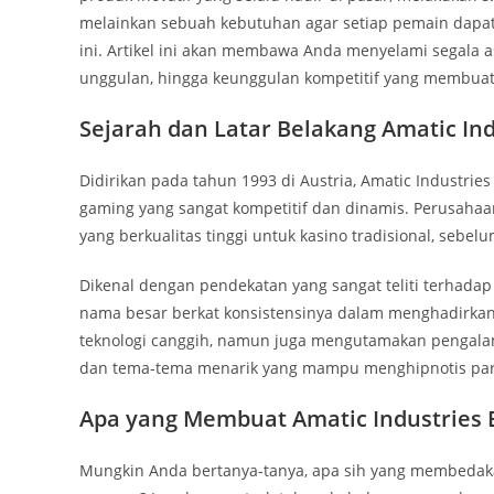
melainkan sebuah kebutuhan agar setiap pemain dapa
ini. Artikel ini akan membawa Anda menyelami segala asp
unggulan, hingga keunggulan kompetitif yang membuatn
Sejarah dan Latar Belakang Amatic Ind
Didirikan pada tahun 1993 di Austria, Amatic Industrie
gaming yang sangat kompetitif dan dinamis. Perusahaa
yang berkualitas tinggi untuk kasino tradisional, sebe
Dikenal dengan pendekatan yang sangat teliti terhadap
nama besar berkat konsistensinya dalam menghadirkan
teknologi canggih, namun juga mengutamakan pengalam
dan tema-tema menarik yang mampu menghipnotis par
Apa yang Membuat Amatic Industries
Mungkin Anda bertanya-tanya, apa sih yang membedakan 