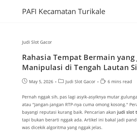
Skip
PAFI Kecamatan Turikale
to
content
Judi Slot Gacor
Rahasia Tempat Bermain yang J
Manipulasi di Tengah Lautan S
Post
Post
Reading
May 5, 2026
Judi Slot Gacor
6 mins read
published:
category:
time:
Pernah nggak sih, pas lagi asyik-asyiknya mutar gulungan
atau "Jangan-jangan RTP-nya cuma omong kosong." Peras
bayangi reputasi kurang baik. Pencarian akan
judi slot
tapi bukan berarti nggak ada. Artikel ini bakal jadi p
was dicekik algoritma yang nggak jelas.