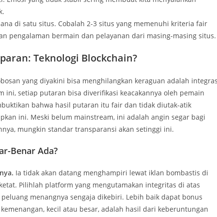
k.
a di satu situs. Cobalah 2-3 situs yang memenuhi kriteria fair
ngkan pengalaman bermain dan pelayanan dari masing-masing situs.
paran: Teknologi Blockchain?
obosan yang diyakini bisa menghilangkan keraguan adalah integras
m ini, setiap putaran bisa diverifikasi keacakannya oleh pemain
buktikan bahwa hasil putaran itu fair dan tidak diutak-atik
pkan ini. Meski belum mainstream, ini adalah angin segar bagi
nnya, mungkin standar transparansi akan setinggi ini.
nar-Benar Ada?
nya.
Ia tidak akan datang menghampiri lewat iklan bombastis di
ketat. Pilihlah platform yang mengutamakan integritas di atas
au peluang menangnya sengaja dikebiri. Lebih baik dapat bonus
p kemenangan, kecil atau besar, adalah hasil dari keberuntungan