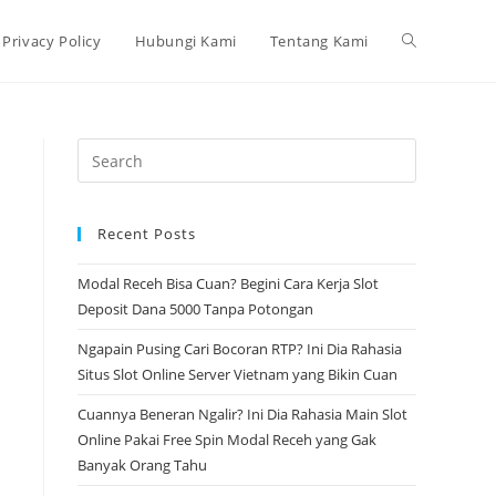
Toggle
Privacy Policy
Hubungi Kami
Tentang Kami
website
Press
Escape
search
to
Recent Posts
close
the
Modal Receh Bisa Cuan? Begini Cara Kerja Slot
search
Deposit Dana 5000 Tanpa Potongan
panel.
Ngapain Pusing Cari Bocoran RTP? Ini Dia Rahasia
Situs Slot Online Server Vietnam yang Bikin Cuan
Cuannya Beneran Ngalir? Ini Dia Rahasia Main Slot
Online Pakai Free Spin Modal Receh yang Gak
Banyak Orang Tahu