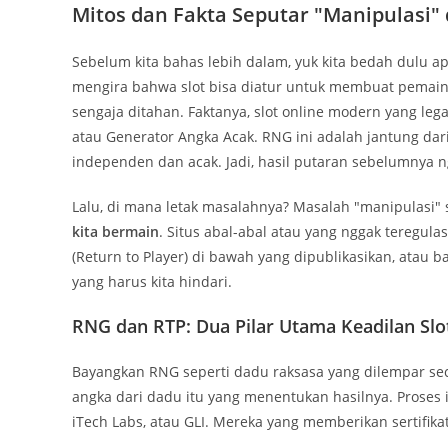
Mitos dan Fakta Seputar "Manipulasi" d
Sebelum kita bahas lebih dalam, yuk kita bedah dulu ap
mengira bahwa slot bisa diatur untuk membuat pemain 
sengaja ditahan. Faktanya, slot online modern yang l
atau Generator Angka Acak. RNG ini adalah jantung da
independen dan acak. Jadi, hasil putaran sebelumnya 
Lalu, di mana letak masalahnya? Masalah "manipulasi"
kita bermain
. Situs abal-abal atau yang nggak teregula
(Return to Player) di bawah yang dipublikasikan, at
yang harus kita hindari.
RNG dan RTP: Dua Pilar Utama Keadilan Slo
Bayangkan RNG seperti dadu raksasa yang dilempar secara
angka dari dadu itu yang menentukan hasilnya. Proses 
iTech Labs, atau GLI. Mereka yang memberikan sertifi