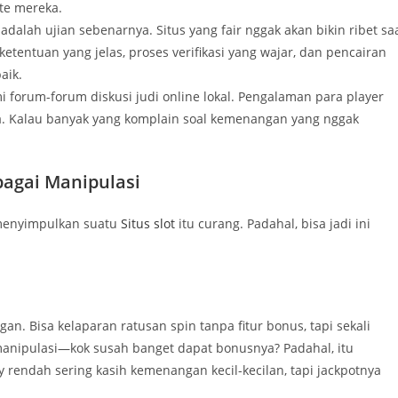
ite mereka.
 adalah ujian sebenarnya. Situs yang fair nggak akan bikin ribet sa
entuan yang jelas, proses verifikasi yang wajar, dan pencairan
aik.
 forum-forum diskusi judi online lokal. Pengalaman para player
a. Kalau banyak yang komplain soal kemenangan yang nggak
bagai Manipulasi
 menyimpulkan suatu
Situs slot
itu curang. Padahal, bisa jadi ini
degan. Bisa kelaparan ratusan spin tanpa fitur bonus, tapi sekali
i manipulasi—kok susah banget dapat bonusnya? Padahal, itu
ty rendah sering kasih kemenangan kecil-kecilan, tapi jackpotnya