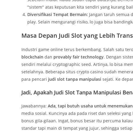
"sistem" atas keputusan kita sendiri yang kurang bai
Diversifikasi Tempat Bermain:
Jangan taruh semua dan
play. Selain mengurangi risiko, lo juga bisa bandi
Masa Depan Judi Slot yang Lebih Trans
Industri game online terus berkembang. Salah satu ter
blockchain
dan
provably fair technology
. Dengan siste
sendiri melalui cryptographic seed. Artinya, lo bisa mem
setelahnya. Beberapa situs crypto casino sudah menera
para pencari
judi slot tanpa manipulasi
sejati. Ke depa
Jadi, Apakah Judi Slot Tanpa Manipulasi Be
Jawabannya:
Ada, tapi butuh usaha untuk menemukan
media sosial. Kuncinya ada pada riset dan seleksi yang 
bonus gila-gilaan. Ingat, bonus besar itu percuma kal
standar tapi main di tempat yang jujur, sehingga setia