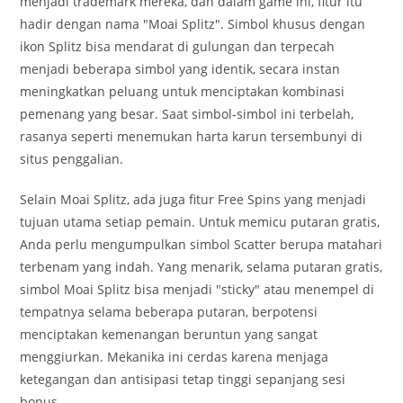
menjadi trademark mereka, dan dalam game ini, fitur itu
hadir dengan nama "Moai Splitz". Simbol khusus dengan
ikon Splitz bisa mendarat di gulungan dan terpecah
menjadi beberapa simbol yang identik, secara instan
meningkatkan peluang untuk menciptakan kombinasi
pemenang yang besar. Saat simbol-simbol ini terbelah,
rasanya seperti menemukan harta karun tersembunyi di
situs penggalian.
Selain Moai Splitz, ada juga fitur Free Spins yang menjadi
tujuan utama setiap pemain. Untuk memicu putaran gratis,
Anda perlu mengumpulkan simbol Scatter berupa matahari
terbenam yang indah. Yang menarik, selama putaran gratis,
simbol Moai Splitz bisa menjadi "sticky" atau menempel di
tempatnya selama beberapa putaran, berpotensi
menciptakan kemenangan beruntun yang sangat
menggiurkan. Mekanika ini cerdas karena menjaga
ketegangan dan antisipasi tetap tinggi sepanjang sesi
bonus.