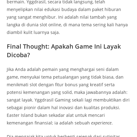
bermain. Yggdrasil, secara tidak langsung, telah
menyelipkan nilai edukasi budaya dalam paket hiburan
yang sangat menghibur. Ini adalah nilai tambah yang
langka di dunia slot online, di mana tema sering kali hanya
diambil kulit luarnya saja.
Final Thought: Apakah Game Ini Layak
Dicoba?
Jika Anda adalah pemain yang menghargai seni dalam
game, menyukai tema petualangan yang tidak biasa, dan
menikmati slot dengan fitur bonus yang kreatif serta
potensi kemenangan yang solid, maka jawabannya adalah:
sangat layak. Yggdrasil Gaming sekali lagi membuktikan diri
sebagai pionir dalam hal inovasi dan kualitas produksi.
Easter Island bukan sekadar alat untuk mencari
kemenangan finansial; ia adalah sebuah
experience
.
Dia mengajak kita untuk berhenti sejenak dari rutinitas,