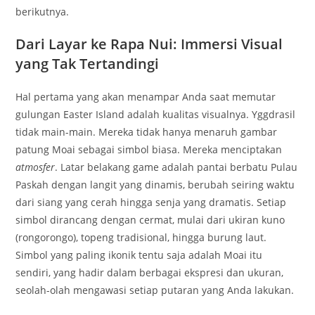
berikutnya.
Dari Layar ke Rapa Nui: Immersi Visual
yang Tak Tertandingi
Hal pertama yang akan menampar Anda saat memutar
gulungan Easter Island adalah kualitas visualnya. Yggdrasil
tidak main-main. Mereka tidak hanya menaruh gambar
patung Moai sebagai simbol biasa. Mereka menciptakan
atmosfer
. Latar belakang game adalah pantai berbatu Pulau
Paskah dengan langit yang dinamis, berubah seiring waktu
dari siang yang cerah hingga senja yang dramatis. Setiap
simbol dirancang dengan cermat, mulai dari ukiran kuno
(rongorongo), topeng tradisional, hingga burung laut.
Simbol yang paling ikonik tentu saja adalah Moai itu
sendiri, yang hadir dalam berbagai ekspresi dan ukuran,
seolah-olah mengawasi setiap putaran yang Anda lakukan.