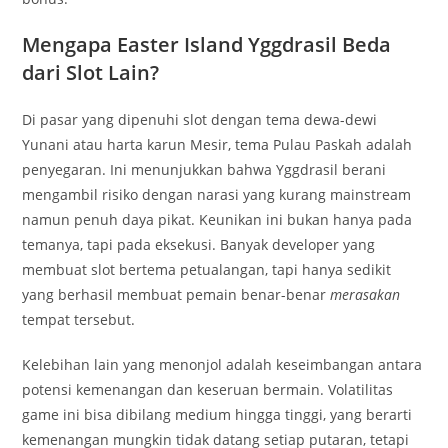
Mengapa Easter Island Yggdrasil Beda
dari Slot Lain?
Di pasar yang dipenuhi slot dengan tema dewa-dewi
Yunani atau harta karun Mesir, tema Pulau Paskah adalah
penyegaran. Ini menunjukkan bahwa Yggdrasil berani
mengambil risiko dengan narasi yang kurang mainstream
namun penuh daya pikat. Keunikan ini bukan hanya pada
temanya, tapi pada eksekusi. Banyak developer yang
membuat slot bertema petualangan, tapi hanya sedikit
yang berhasil membuat pemain benar-benar
merasakan
tempat tersebut.
Kelebihan lain yang menonjol adalah keseimbangan antara
potensi kemenangan dan keseruan bermain. Volatilitas
game ini bisa dibilang medium hingga tinggi, yang berarti
kemenangan mungkin tidak datang setiap putaran, tetapi