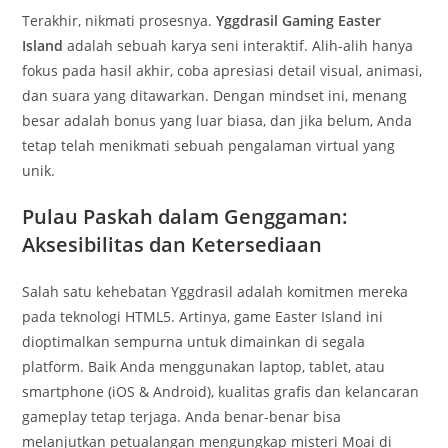
Terakhir, nikmati prosesnya.
Yggdrasil Gaming Easter
Island
adalah sebuah karya seni interaktif. Alih-alih hanya
fokus pada hasil akhir, coba apresiasi detail visual, animasi,
dan suara yang ditawarkan. Dengan mindset ini, menang
besar adalah bonus yang luar biasa, dan jika belum, Anda
tetap telah menikmati sebuah pengalaman virtual yang
unik.
Pulau Paskah dalam Genggaman:
Aksesibilitas dan Ketersediaan
Salah satu kehebatan Yggdrasil adalah komitmen mereka
pada teknologi HTML5. Artinya, game Easter Island ini
dioptimalkan sempurna untuk dimainkan di segala
platform. Baik Anda menggunakan laptop, tablet, atau
smartphone (iOS & Android), kualitas grafis dan kelancaran
gameplay tetap terjaga. Anda benar-benar bisa
melanjutkan petualangan mengungkap misteri Moai di