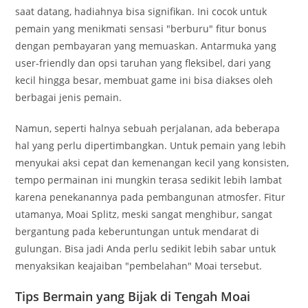
saat datang, hadiahnya bisa signifikan. Ini cocok untuk
pemain yang menikmati sensasi "berburu" fitur bonus
dengan pembayaran yang memuaskan. Antarmuka yang
user-friendly dan opsi taruhan yang fleksibel, dari yang
kecil hingga besar, membuat game ini bisa diakses oleh
berbagai jenis pemain.
Namun, seperti halnya sebuah perjalanan, ada beberapa
hal yang perlu dipertimbangkan. Untuk pemain yang lebih
menyukai aksi cepat dan kemenangan kecil yang konsisten,
tempo permainan ini mungkin terasa sedikit lebih lambat
karena penekanannya pada pembangunan atmosfer. Fitur
utamanya, Moai Splitz, meski sangat menghibur, sangat
bergantung pada keberuntungan untuk mendarat di
gulungan. Bisa jadi Anda perlu sedikit lebih sabar untuk
menyaksikan keajaiban "pembelahan" Moai tersebut.
Tips Bermain yang Bijak di Tengah Moai