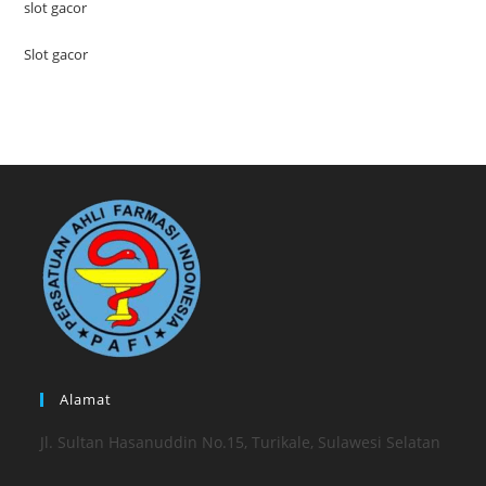
slot gacor
Slot gacor
Alamat
Jl. Sultan Hasanuddin No.15, Turikale, Sulawesi Selatan