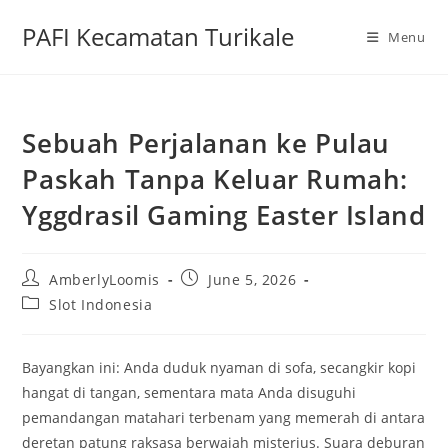
Skip
PAFI Kecamatan Turikale
to
Menu
content
Sebuah Perjalanan ke Pulau
Paskah Tanpa Keluar Rumah:
Yggdrasil Gaming Easter Island
Post
Post
AmberlyLoomis
June 5, 2026
author:
published:
Post
Slot Indonesia
category:
Bayangkan ini: Anda duduk nyaman di sofa, secangkir kopi
hangat di tangan, sementara mata Anda disuguhi
pemandangan matahari terbenam yang memerah di antara
deretan patung raksasa berwajah misterius. Suara deburan