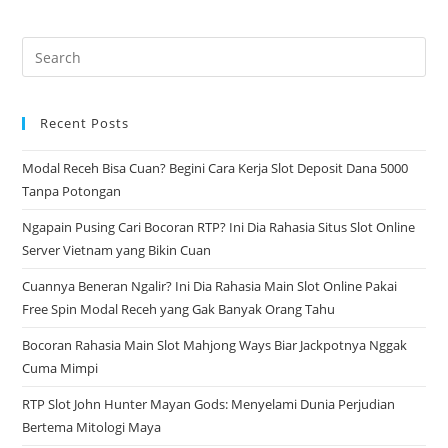
Pre
Es
to
Recent Posts
clo
the
Modal Receh Bisa Cuan? Begini Cara Kerja Slot Deposit Dana 5000
sea
Tanpa Potongan
pan
Ngapain Pusing Cari Bocoran RTP? Ini Dia Rahasia Situs Slot Online
Server Vietnam yang Bikin Cuan
Cuannya Beneran Ngalir? Ini Dia Rahasia Main Slot Online Pakai
Free Spin Modal Receh yang Gak Banyak Orang Tahu
Bocoran Rahasia Main Slot Mahjong Ways Biar Jackpotnya Nggak
Cuma Mimpi
RTP Slot John Hunter Mayan Gods: Menyelami Dunia Perjudian
Bertema Mitologi Maya