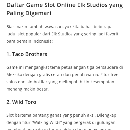
Daftar Game Slot Online Elk Studios yang
Paling Digemari
Biar makin tambah wawasan, yuk kita bahas beberapa
judul slot populer dari Elk Studios yang sering jadi favorit
para pemain Indonesia:
1. Taco Brothers
Game ini mengangkat tema petualangan tiga bersaudara di
Meksiko dengan grafis cerah dan penuh warna. Fitur free
spins dan simbol liar yang melimpah bikin kesempatan
menang makin besar.
2. Wild Toro
Slot bertema banteng ganas yang penuh aksi. Dilengkapi
dengan fitur “Walking Wilds” yang bergerak di gulungan,
membuat permainan terasa hidup dan menegangkan.