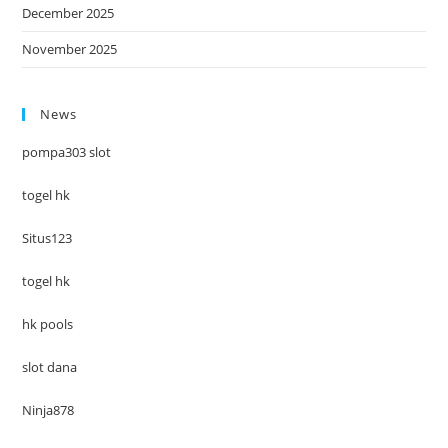
December 2025
November 2025
News
pompa303 slot
togel hk
Situs123
togel hk
hk pools
slot dana
Ninja878