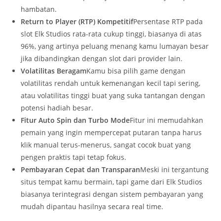
hambatan.
Return to Player (RTP) Kompetitif
Persentase RTP pada
slot Elk Studios rata-rata cukup tinggi, biasanya di atas
96%, yang artinya peluang menang kamu lumayan besar
jika dibandingkan dengan slot dari provider lain.
Volatilitas Beragam
Kamu bisa pilih game dengan
volatilitas rendah untuk kemenangan kecil tapi sering,
atau volatilitas tinggi buat yang suka tantangan dengan
potensi hadiah besar.
Fitur Auto Spin dan Turbo Mode
Fitur ini memudahkan
pemain yang ingin mempercepat putaran tanpa harus
klik manual terus-menerus, sangat cocok buat yang
pengen praktis tapi tetap fokus.
Pembayaran Cepat dan Transparan
Meski ini tergantung
situs tempat kamu bermain, tapi game dari Elk Studios
biasanya terintegrasi dengan sistem pembayaran yang
mudah dipantau hasilnya secara real time.