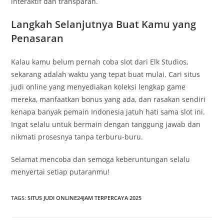
interaktif dan transparan.
Langkah Selanjutnya Buat Kamu yang
Penasaran
Kalau kamu belum pernah coba slot dari Elk Studios,
sekarang adalah waktu yang tepat buat mulai. Cari situs
judi online yang menyediakan koleksi lengkap game
mereka, manfaatkan bonus yang ada, dan rasakan sendiri
kenapa banyak pemain Indonesia jatuh hati sama slot ini.
Ingat selalu untuk bermain dengan tanggung jawab dan
nikmati prosesnya tanpa terburu-buru.
Selamat mencoba dan semoga keberuntungan selalu
menyertai setiap putaranmu!
TAGS
:
SITUS JUDI ONLINE24JAM TERPERCAYA 2025