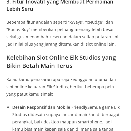
3. Fitur Inovatif yang Membuat Permainan
Lebih Seru
Beberapa fitur andalan seperti “xWays”, “xNudge”, dan
“Bonus Buy” memberikan peluang menang lebih besar
sekaligus menambah keseruan dalam setiap putaran. Ini
jadi nilai plus yang jarang ditemukan di slot online lain.
Kelebihan Slot Online Elk Studios yang
Bikin Betah Main Terus
Kalau kamu penasaran apa saja keunggulan utama dari
slot online keluaran Elk Studios, berikut beberapa poin
yang patut kamu simak:
Desain Responsif dan Mobile Friendly
Semua game Elk
Studios didesain supaya lancar dimainkan di berbagai
perangkat, baik desktop maupun smartphone. Jadi,
kamu bisa main kapan saja dan di mana saja tanpa