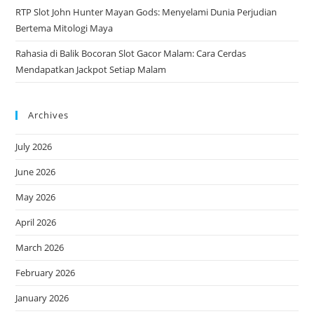
RTP Slot John Hunter Mayan Gods: Menyelami Dunia Perjudian
Bertema Mitologi Maya
Rahasia di Balik Bocoran Slot Gacor Malam: Cara Cerdas
Mendapatkan Jackpot Setiap Malam
Archives
July 2026
June 2026
May 2026
April 2026
March 2026
February 2026
January 2026