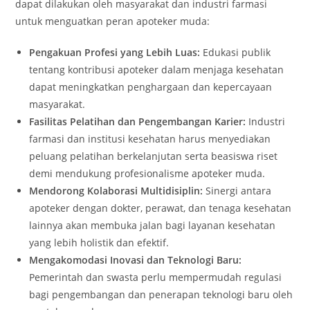
dapat dilakukan oleh masyarakat dan industri farmasi
untuk menguatkan peran apoteker muda:
Pengakuan Profesi yang Lebih Luas:
Edukasi publik
tentang kontribusi apoteker dalam menjaga kesehatan
dapat meningkatkan penghargaan dan kepercayaan
masyarakat.
Fasilitas Pelatihan dan Pengembangan Karier:
Industri
farmasi dan institusi kesehatan harus menyediakan
peluang pelatihan berkelanjutan serta beasiswa riset
demi mendukung profesionalisme apoteker muda.
Mendorong Kolaborasi Multidisiplin:
Sinergi antara
apoteker dengan dokter, perawat, dan tenaga kesehatan
lainnya akan membuka jalan bagi layanan kesehatan
yang lebih holistik dan efektif.
Mengakomodasi Inovasi dan Teknologi Baru:
Pemerintah dan swasta perlu mempermudah regulasi
bagi pengembangan dan penerapan teknologi baru oleh