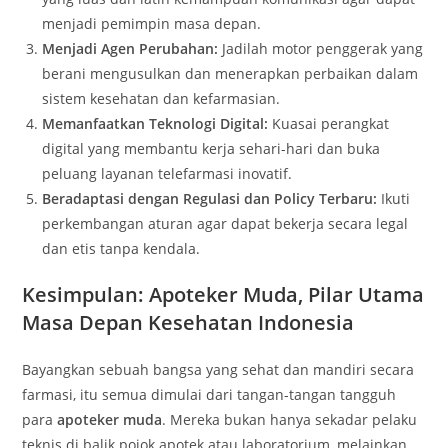
menjadi pemimpin masa depan.
Menjadi Agen Perubahan:
Jadilah motor penggerak yang
berani mengusulkan dan menerapkan perbaikan dalam
sistem kesehatan dan kefarmasian.
Memanfaatkan Teknologi Digital:
Kuasai perangkat
digital yang membantu kerja sehari-hari dan buka
peluang layanan telefarmasi inovatif.
Beradaptasi dengan Regulasi dan Policy Terbaru:
Ikuti
perkembangan aturan agar dapat bekerja secara legal
dan etis tanpa kendala.
Kesimpulan: Apoteker Muda, Pilar Utama
Masa Depan Kesehatan Indonesia
Bayangkan sebuah bangsa yang sehat dan mandiri secara
farmasi, itu semua dimulai dari tangan-tangan tangguh
para
apoteker muda
. Mereka bukan hanya sekadar pelaku
teknis di balik pojok apotek atau laboratorium, melainkan