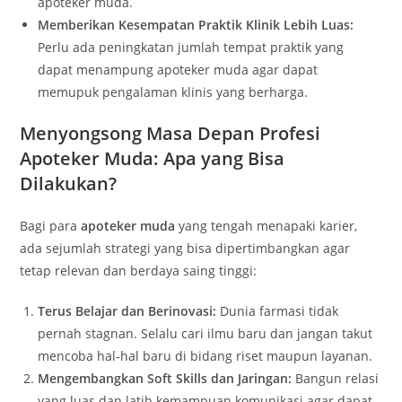
apoteker muda.
Memberikan Kesempatan Praktik Klinik Lebih Luas:
Perlu ada peningkatan jumlah tempat praktik yang
dapat menampung apoteker muda agar dapat
memupuk pengalaman klinis yang berharga.
Menyongsong Masa Depan Profesi
Apoteker Muda: Apa yang Bisa
Dilakukan?
Bagi para
apoteker muda
yang tengah menapaki karier,
ada sejumlah strategi yang bisa dipertimbangkan agar
tetap relevan dan berdaya saing tinggi:
Terus Belajar dan Berinovasi:
Dunia farmasi tidak
pernah stagnan. Selalu cari ilmu baru dan jangan takut
mencoba hal-hal baru di bidang riset maupun layanan.
Mengembangkan Soft Skills dan Jaringan:
Bangun relasi
yang luas dan latih kemampuan komunikasi agar dapat