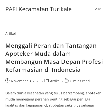
Skip
PAFI Kecamatan Turikale
to
Menu
content
Artikel
Menggali Peran dan Tantangan
Apoteker Muda dalam
Membangun Masa Depan Profesi
Kefarmasian di Indonesia
Post
Post
Reading
November 3, 2025
Artikel
6 mins read
published:
category:
time:
Dalam dunia kesehatan yang terus berkembang,
apoteker
muda
memegang peranan penting sebagai penjaga
kualitas dan keamanan obat-obatan sekaligus sebagai