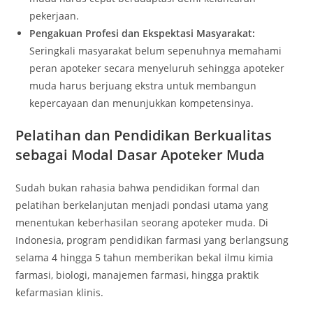
pekerjaan.
Pengakuan Profesi dan Ekspektasi Masyarakat:
Seringkali masyarakat belum sepenuhnya memahami
peran apoteker secara menyeluruh sehingga apoteker
muda harus berjuang ekstra untuk membangun
kepercayaan dan menunjukkan kompetensinya.
Pelatihan dan Pendidikan Berkualitas
sebagai Modal Dasar Apoteker Muda
Sudah bukan rahasia bahwa pendidikan formal dan
pelatihan berkelanjutan menjadi pondasi utama yang
menentukan keberhasilan seorang apoteker muda. Di
Indonesia, program pendidikan farmasi yang berlangsung
selama 4 hingga 5 tahun memberikan bekal ilmu kimia
farmasi, biologi, manajemen farmasi, hingga praktik
kefarmasian klinis.