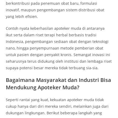
berkontribusi pada penemuan obat baru, formulasi
inovatif, maupun pengembangan sistem distribusi obat
yang lebih efisien.
Contoh nyata keberhasilan apoteker muda di antaranya
ikut serta dalam riset terapi herbal berbasis tradisi
Indonesia, pengembangan sediaan obat dengan teknologi
nano, hingga penyempurnaan metode pemberian obat
untuk pasien dengan penyakit kronis. Semangat inovasi ini
seharusnya terus didukung oleh institusi dan lembaga riset
supaya potensi besar mereka tidak terbuang sia-sia.
Bagaimana Masyarakat dan Industri Bisa
Mendukung Apoteker Muda?
Seperti rantai yang kuat, kekuatan apoteker muda tidak
cukup hanya dari diri mereka sendiri, melainkan juga dari
dukungan lingkungan. Berikut beberapa langkah yang