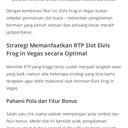
Dengan kombinasi fitur ini, Elvis Frog in Vegas bukan
sekadar permainan slot biasa – melainkan pengalaman
bermain yang penuh sensasi dan peluang besar meraih
jackpot besar.
Strategi Memanfaatkan RTP Slot Elvis
Frog in Vegas secara Optimal
Memiliki RTP yang tinggi tentu sudah menjadi langkah awal
yang baik, namun ada beberapa strategi yang bisa kamu
terapkan agar lebih maksimal saat bermain Elvis Frog in
Vegas:
Pahami Pola dan Fitur Bonus
Salah satu trik utama adalah mempelajari pola simbol dan
fitur bonus. Meski slot ini bersifat acak, pengalaman