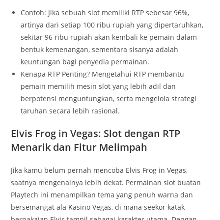
Contoh: Jika sebuah slot memiliki RTP sebesar 96%,
artinya dari setiap 100 ribu rupiah yang dipertaruhkan,
sekitar 96 ribu rupiah akan kembali ke pemain dalam
bentuk kemenangan, sementara sisanya adalah
keuntungan bagi penyedia permainan.
Kenapa RTP Penting? Mengetahui RTP membantu
pemain memilih mesin slot yang lebih adil dan
berpotensi menguntungkan, serta mengelola strategi
taruhan secara lebih rasional.
Elvis Frog in Vegas: Slot dengan RTP
Menarik dan Fitur Melimpah
Jika kamu belum pernah mencoba Elvis Frog in Vegas,
saatnya mengenalnya lebih dekat. Permainan slot buatan
Playtech ini menampilkan tema yang penuh warna dan
bersemangat ala Kasino Vegas, di mana seekor katak
berpakaian Elvis tampil sebagai karakter utama. Dengan