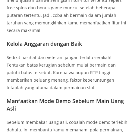
menunjukkan bahwa seringkali fitur-fitur tertentu seperti
free spins dan bonus game muncul setelah beberapa
putaran tertentu. Jadi, cobalah bermain dalam jumlah
taruhan yang memungkinkan kamu memanfaatkan fitur ini
secara maksimal.
Kelola Anggaran dengan Baik
Sedikit nasihat dari veteran: jangan terlalu serakah!
Tentukan batas kerugian sebelum mulai bermain dan
patuhi batas tersebut. Karena walaupun RTP tinggi
memberikan peluang menang, faktor keberuntungan
tetaplah yang utama dalam permainan slot.
Manfaatkan Mode Demo Sebelum Main Uang
Asli
Sebelum membakar uang asli, cobalah mode demo terlebih
dahulu. Ini membantu kamu memahami pola permainan,