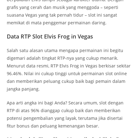
grafis yang cerah dan musik yang menggoda – seperti
suasana Vegas yang tak pernah tidur – slot ini sangat
memikat di mata penggemar permainan daring.
Data RTP Slot Elvis Frog in Vegas
Salah satu alasan utama mengapa permainan ini begitu
digemari adalah tingkat RTP-nya yang cukup menarik.
Menurut data resmi, RTP Elvis Frog in Vegas berkisar sekitar
96.46%. Nilai ini cukup tinggi untuk permainan slot online
dan memberikan peluang cukup baik bagi pemain dalam
jangka panjang.
Apa arti angka ini bagi Anda? Secara umum, slot dengan
RTP di atas 96% dianggap cukup baik dan memberikan
potensi pengembalian yang layak, terutama jika disertai
fitur bonus dan peluang kemenangan besar.