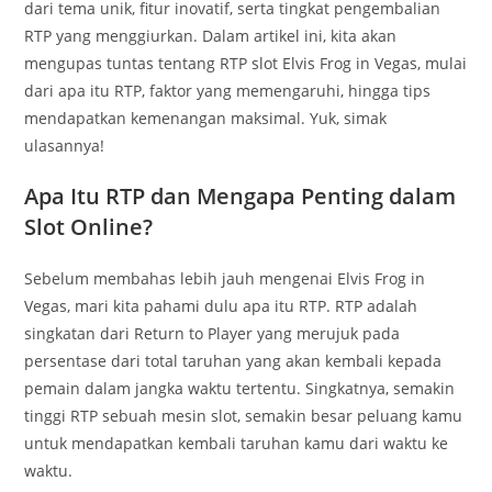
dari tema unik, fitur inovatif, serta tingkat pengembalian
RTP yang menggiurkan. Dalam artikel ini, kita akan
mengupas tuntas tentang RTP slot Elvis Frog in Vegas, mulai
dari apa itu RTP, faktor yang memengaruhi, hingga tips
mendapatkan kemenangan maksimal. Yuk, simak
ulasannya!
Apa Itu RTP dan Mengapa Penting dalam
Slot Online?
Sebelum membahas lebih jauh mengenai Elvis Frog in
Vegas, mari kita pahami dulu apa itu RTP. RTP adalah
singkatan dari Return to Player yang merujuk pada
persentase dari total taruhan yang akan kembali kepada
pemain dalam jangka waktu tertentu. Singkatnya, semakin
tinggi RTP sebuah mesin slot, semakin besar peluang kamu
untuk mendapatkan kembali taruhan kamu dari waktu ke
waktu.