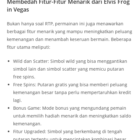
Membedah Fitur-Fitur Menarik dari Elvis Frog
in Vegas
Bukan hanya soal RTP, permainan ini juga menawarkan
berbagai fitur menarik yang mampu meningkatkan peluang
kemenangan dan menambah keseruan bermain. Beberapa
fitur utama meliputi:
Wild dan Scatter: Simbol wild yang bisa menggantikan
simbol lain dan simbol scatter yang memicu putaran
free spins.
Free Spins: Putaran gratis yang bisa memberi peluang
kemenangan besar tanpa perlu mempertaruhkan kredit
lagi.
Bonus Game: Mode bonus yang mengundang pemain
untuk memilih hadiah menarik dan meningkatkan saldo
kemenangan.
Fitur Upgraded: Simbol yang berkembang di tengah
putaran tertentu untuk menciptakan kombinasi besar.