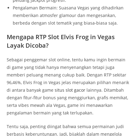
peluang jackpot progresif.
Pengalaman Bermain: Suasana Vegas yang dihadirkan
memberikan atmosfer glamour dan mengesankan,
berbeda dengan slot tematik yang biasa-biasa saja.
Mengapa RTP Slot Elvis Frog in Vegas
Layak Dicoba?
Sebagai penggemar slot online, tentu kamu ingin bermain
di game yang tidak hanya menyenangkan tetapi juga
memberi peluang menang cukup baik. Dengan RTP sekitar
96,46%, Elvis Frog in Vegas jelas merupakan pilihan menarik
di antara banyak game
situs slot gacor
lainnya. Ditambah
dengan fitur-fitur bonus yang menggiurkan, grafis memikat,
serta vibes mewah ala Vegas, game ini menawarkan
pengalaman bermain yang tak terlupakan.
Tentu saja, penting diingat bahwa semua permainan judi
berbasis keberuntungan. Jadi, bijaklah dalam mengelola