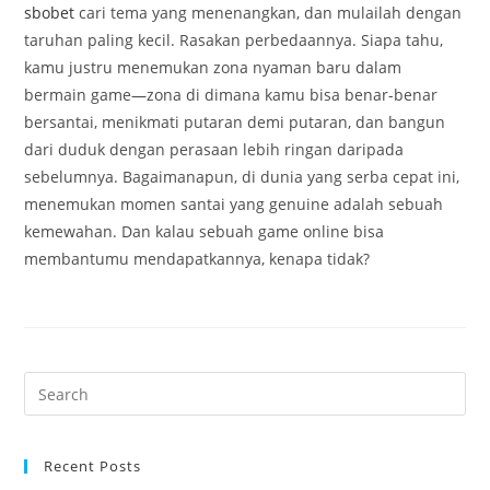
sbobet
cari tema yang menenangkan, dan mulailah dengan
taruhan paling kecil. Rasakan perbedaannya. Siapa tahu,
kamu justru menemukan zona nyaman baru dalam
bermain game—zona di dimana kamu bisa benar-benar
bersantai, menikmati putaran demi putaran, dan bangun
dari duduk dengan perasaan lebih ringan daripada
sebelumnya. Bagaimanapun, di dunia yang serba cepat ini,
menemukan momen santai yang genuine adalah sebuah
kemewahan. Dan kalau sebuah game online bisa
membantumu mendapatkannya, kenapa tidak?
Pre
Es
to
Recent Posts
clo