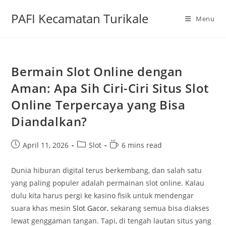
Skip
PAFI Kecamatan Turikale
to
Menu
content
Bermain Slot Online dengan
Aman: Apa Sih Ciri-Ciri Situs Slot
Online Terpercaya yang Bisa
Diandalkan?
Post
Post
Reading
April 11, 2026
Slot
6 mins read
published:
category:
time:
Dunia hiburan digital terus berkembang, dan salah satu
yang paling populer adalah permainan slot online. Kalau
dulu kita harus pergi ke kasino fisik untuk mendengar
suara khas mesin
Slot Gacor
, sekarang semua bisa diakses
lewat genggaman tangan. Tapi, di tengah lautan situs yang