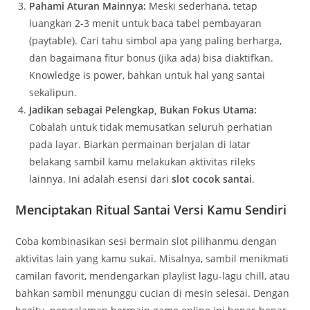
Pahami Aturan Mainnya:
Meski sederhana, tetap
luangkan 2-3 menit untuk baca tabel pembayaran
(paytable). Cari tahu simbol apa yang paling berharga,
dan bagaimana fitur bonus (jika ada) bisa diaktifkan.
Knowledge is power, bahkan untuk hal yang santai
sekalipun.
Jadikan sebagai Pelengkap, Bukan Fokus Utama:
Cobalah untuk tidak memusatkan seluruh perhatian
pada layar. Biarkan permainan berjalan di latar
belakang sambil kamu melakukan aktivitas rileks
lainnya. Ini adalah esensi dari
slot cocok santai
.
Menciptakan Ritual Santai Versi Kamu Sendiri
Coba kombinasikan sesi bermain slot pilihanmu dengan
aktivitas lain yang kamu sukai. Misalnya, sambil menikmati
camilan favorit, mendengarkan playlist lagu-lagu chill, atau
bahkan sambil menunggu cucian di mesin selesai. Dengan