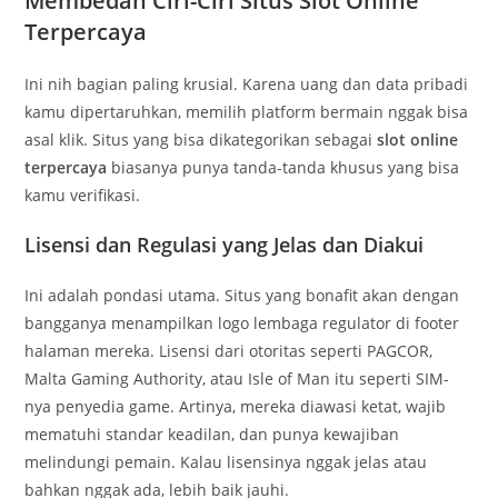
Membedah Ciri-Ciri Situs Slot Online
Terpercaya
Ini nih bagian paling krusial. Karena uang dan data pribadi
kamu dipertaruhkan, memilih platform bermain nggak bisa
asal klik. Situs yang bisa dikategorikan sebagai
slot online
terpercaya
biasanya punya tanda-tanda khusus yang bisa
kamu verifikasi.
Lisensi dan Regulasi yang Jelas dan Diakui
Ini adalah pondasi utama. Situs yang bonafit akan dengan
bangganya menampilkan logo lembaga regulator di footer
halaman mereka. Lisensi dari otoritas seperti PAGCOR,
Malta Gaming Authority, atau Isle of Man itu seperti SIM-
nya penyedia game. Artinya, mereka diawasi ketat, wajib
mematuhi standar keadilan, dan punya kewajiban
melindungi pemain. Kalau lisensinya nggak jelas atau
bahkan nggak ada, lebih baik jauhi.