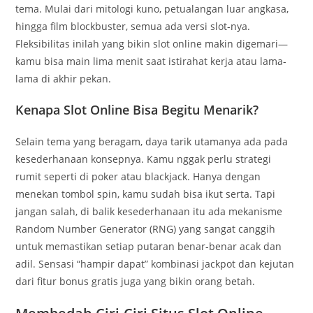
tema. Mulai dari mitologi kuno, petualangan luar angkasa,
hingga film blockbuster, semua ada versi slot-nya.
Fleksibilitas inilah yang bikin slot online makin digemari—
kamu bisa main lima menit saat istirahat kerja atau lama-
lama di akhir pekan.
Kenapa Slot Online Bisa Begitu Menarik?
Selain tema yang beragam, daya tarik utamanya ada pada
kesederhanaan konsepnya. Kamu nggak perlu strategi
rumit seperti di poker atau blackjack. Hanya dengan
menekan tombol spin, kamu sudah bisa ikut serta. Tapi
jangan salah, di balik kesederhanaan itu ada mekanisme
Random Number Generator (RNG) yang sangat canggih
untuk memastikan setiap putaran benar-benar acak dan
adil. Sensasi “hampir dapat” kombinasi jackpot dan kejutan
dari fitur bonus gratis juga yang bikin orang betah.