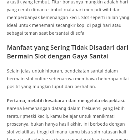
akustik yang lembut. Fitur bonusnya mungkin adalah hari
yang cerah dimana simbol matahari menjadi wild dan
memperbanyak kemenangan kecil. Slot seperti inilah yang
ideal untuk menemani secangkir kopi di pagi hari atau
sebagai teman saat bersantai di sofa.
Manfaat yang Sering Tidak Disadari dari
Bermain Slot dengan Gaya Santai
Selain jelas untuk hiburan, pendekatan santai dalam
bermain slot online sebenarnya membawa beberapa nilai
positif yang mungkin luput dari perhatian.
Pertama, melatih kesabaran dan mengelola ekspektasi.
Karena kemenangan datang dalam frekuensi yang lebih
teratur (meski kecil), kamu belajar untuk menikmati
prosesnya, bukan hanya hasil akhir. Ini berbeda dengan
slot volatilitas tinggi di mana kamu bisa spin ratusan kali
tanpa hasil sebelum akhirnya mendapatkan kemenangan