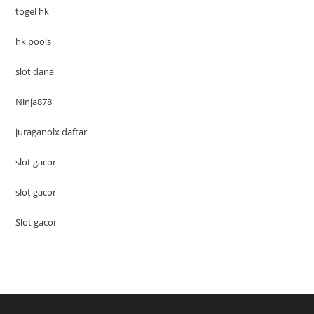
togel hk
hk pools
slot dana
Ninja878
juraganolx daftar
slot gacor
slot gacor
Slot gacor