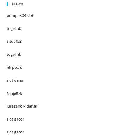
News
pompa303 slot
togel hk
Situs123
togel hk
hk pools
slot dana
Ninja878
juraganolx daftar
slot gacor
slot gacor