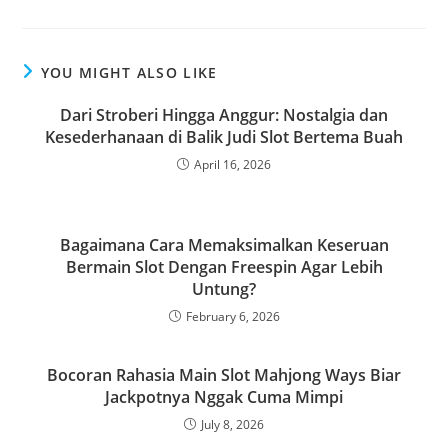
YOU MIGHT ALSO LIKE
Dari Stroberi Hingga Anggur: Nostalgia dan
Kesederhanaan di Balik Judi Slot Bertema Buah
April 16, 2026
Bagaimana Cara Memaksimalkan Keseruan
Bermain Slot Dengan Freespin Agar Lebih
Untung?
February 6, 2026
Bocoran Rahasia Main Slot Mahjong Ways Biar
Jackpotnya Nggak Cuma Mimpi
July 8, 2026