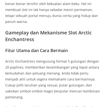
benar-benar tersihir oleh kekuatan alam beku. Hal ini
membuat slot ini tak hanya sekadar mesin permainan,
tetapi sebuah portal menuju dunia cerita yang hidup dan
penuh warna.
Gameplay dan Mekanisme Slot Arctic
Enchantress
Fitur Utama dan Cara Bermain
Arctic Enchantress mengusung format 5 gulungan dengan
20 paylines, memberikan keseimbangan yang tepat antara
kemudahan dan peluang menang. Anda tidak perlu
menjadi ahli untuk segera memahami cara bermainnya.
Cukup pilih taruhan yang sesuai, putar gulungan, dan
saksikan simbol-simbol magis berputar mencari kombinasi
pemenang.