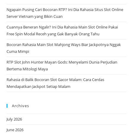
the
Ngapain Pusing Cari Bocoran RTP? Ini Dia Rahasia Situs Slot Online
sea
Server Vietnam yang Bikin Cuan
pan
Cuannya Beneran Ngalir? Ini Dia Rahasia Main Slot Online Pakai
Free Spin Modal Receh yang Gak Banyak Orang Tahu
Bocoran Rahasia Main Slot Mahjong Ways Biar Jackpotnya Nggak
Cuma Mimpi
RTP Slot John Hunter Mayan Gods: Menyelami Dunia Perjudian
Bertema Mitologi Maya
Rahasia di Balik Bocoran Slot Gacor Malam: Cara Cerdas
Mendapatkan Jackpot Setiap Malam
Archives
July 2026
June 2026