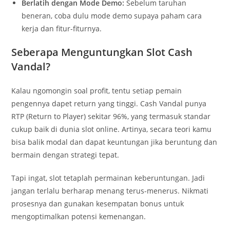
Berlatih dengan Mode Demo:
Sebelum taruhan
beneran, coba dulu mode demo supaya paham cara
kerja dan fitur-fiturnya.
Seberapa Menguntungkan Slot Cash
Vandal?
Kalau ngomongin soal profit, tentu setiap pemain
pengennya dapet return yang tinggi. Cash Vandal punya
RTP (Return to Player) sekitar 96%, yang termasuk standar
cukup baik di dunia slot online. Artinya, secara teori kamu
bisa balik modal dan dapat keuntungan jika beruntung dan
bermain dengan strategi tepat.
Tapi ingat, slot tetaplah permainan keberuntungan. Jadi
jangan terlalu berharap menang terus-menerus. Nikmati
prosesnya dan gunakan kesempatan bonus untuk
mengoptimalkan potensi kemenangan.