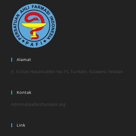
Alamat
Jl. Sultan Hasanuddin No.15, Turikale, Sulawesi Selatan
Kontak
Admin@pafikotturikale.org
Link