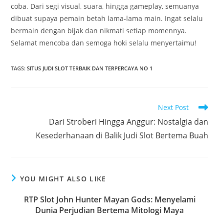
coba. Dari segi visual, suara, hingga gameplay, semuanya
dibuat supaya pemain betah lama-lama main. Ingat selalu
bermain dengan bijak dan nikmati setiap momennya.
Selamat mencoba dan semoga hoki selalu menyertaimu!
TAGS
:
SITUS JUDI SLOT TERBAIK DAN TERPERCAYA NO 1
Read
Next Post
more
Dari Stroberi Hingga Anggur: Nostalgia dan
articles
Kesederhanaan di Balik Judi Slot Bertema Buah
YOU MIGHT ALSO LIKE
RTP Slot John Hunter Mayan Gods: Menyelami
Dunia Perjudian Bertema Mitologi Maya