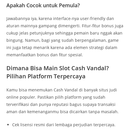
Apakah Cocok untuk Pemula?
Jawabannya iya, karena interface-nya user-friendly dan
aturan mainnya gampang dimengerti. Fitur-fitur bonus juga
cukup jelas petunjuknya sehingga pemain baru nggak akan
bingung. Namun, bagi yang sudah berpengalaman, game
ini juga tetap menarik karena ada elemen strategi dalam
memanfaatkan bonus dan fitur spesial.
Dimana Bisa Main Slot Cash Vandal?
Pilihan Platform Terpercaya
Kamu bisa menemukan Cash Vandal di banyak situs judi
online populer. Pastikan pilih platform yang sudah
terverifikasi dan punya reputasi bagus supaya transaksi
aman dan kemenanganmu bisa dicairkan tanpa masalah.
Cek lisensi resmi dari lembaga perjudian terpercaya.