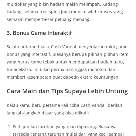
multiplier yang bikin hadiah makin melimpah. Kadang-
kadang, selama free spins juga muncul wild khusus yang
semakin memperbesar peluang menang.
3. Bonus Game Interaktif
Selain putaran biasa, Cash Vandal menyediakan mini game
bonus yang interaktif. Biasanya berupa pilihan-pilihan item
yang harus kamu tebak untuk mendapatkan hadiah uang
tunai ekstra. Ini bikin permainan nggak monoton dan
memberi kesempatan buat dapetin ekstra keuntungan.
Cara Main dan Tips Supaya Lebih Untung
Kalau kamu baru pertama kali coba Cash Vandal, berikut
langkah-langkah dasar yang bisa diikuti:
Pilih jumlah taruhan yang mau dipasang. Biasanya
tersedia rentang taruhan mulai dari yang kecil sampai