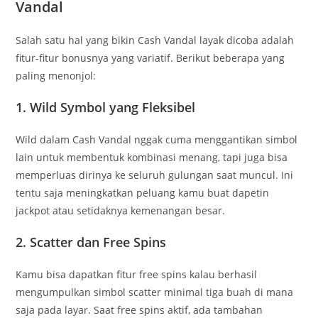
Vandal
Salah satu hal yang bikin Cash Vandal layak dicoba adalah
fitur-fitur bonusnya yang variatif. Berikut beberapa yang
paling menonjol:
1. Wild Symbol yang Fleksibel
Wild dalam Cash Vandal nggak cuma menggantikan simbol
lain untuk membentuk kombinasi menang, tapi juga bisa
memperluas dirinya ke seluruh gulungan saat muncul. Ini
tentu saja meningkatkan peluang kamu buat dapetin
jackpot atau setidaknya kemenangan besar.
2. Scatter dan Free Spins
Kamu bisa dapatkan fitur free spins kalau berhasil
mengumpulkan simbol scatter minimal tiga buah di mana
saja pada layar. Saat free spins aktif, ada tambahan