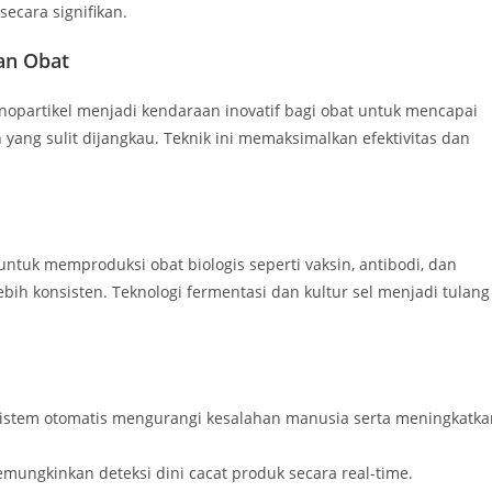
ecara signifikan.
an Obat
nopartikel menjadi kendaraan inovatif bagi obat untuk mencapai
n yang sulit dijangkau. Teknik ini memaksimalkan efektivitas dan
tuk memproduksi obat biologis seperti vaksin, antibodi, dan
ebih konsisten. Teknologi fermentasi dan kultur sel menjadi tulang
istem otomatis mengurangi kesalahan manusia serta meningkatka
emungkinkan deteksi dini cacat produk secara real-time.