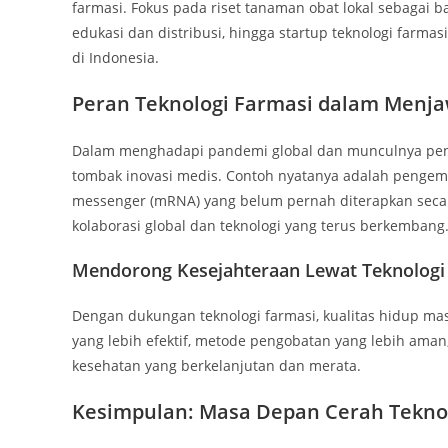
farmasi. Fokus pada riset tanaman obat lokal sebagai 
edukasi dan distribusi, hingga startup teknologi farm
di Indonesia.
Peran Teknologi Farmasi dalam Menj
Dalam menghadapi pandemi global dan munculnya penya
tombak inovasi medis. Contoh nyatanya adalah penge
messenger (mRNA) yang belum pernah diterapkan secara
kolaborasi global dan teknologi yang terus berkembang
Mendorong Kesejahteraan Lewat Teknologi
Dengan dukungan teknologi farmasi, kualitas hidup mas
yang lebih efektif, metode pengobatan yang lebih ama
kesehatan yang berkelanjutan dan merata.
Kesimpulan: Masa Depan Cerah Teknol