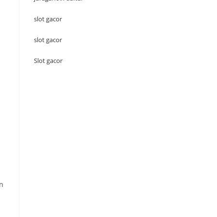
slot gacor
slot gacor
Slot gacor
n