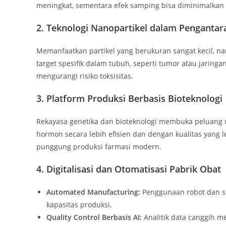
meningkat, sementara efek samping bisa diminimalkan s
2. Teknologi Nanopartikel dalam Pengantar
Memanfaatkan partikel yang berukuran sangat kecil, na
target spesifik dalam tubuh, seperti tumor atau jaringa
mengurangi risiko toksisitas.
3. Platform Produksi Berbasis Bioteknologi
Rekayasa genetika dan bioteknologi membuka peluang un
hormon secara lebih efisien dan dengan kualitas yang l
punggung produksi farmasi modern.
4. Digitalisasi dan Otomatisasi Pabrik Obat
Automated Manufacturing:
Penggunaan robot dan s
kapasitas produksi.
Quality Control Berbasis AI:
Analitik data canggih m