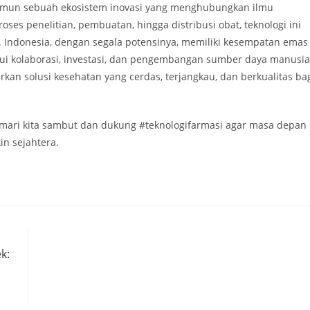
namun sebuah ekosistem inovasi yang menghubungkan ilmu
es penelitian, pembuatan, hingga distribusi obat, teknologi ini
Indonesia, dengan segala potensinya, memiliki kesempatan emas
lui kolaborasi, investasi, dan pengembangan sumber daya manusia
kan solusi kesehatan yang cerdas, terjangkau, dan berkualitas ba
; mari kita sambut dan dukung #teknologifarmasi agar masa depan
n sejahtera.
k: