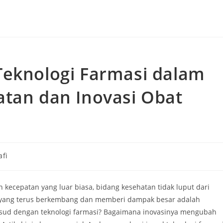
Teknologi Farmasi dalam
atan dan Inovasi Obat
afi
ory:
kecepatan yang luar biasa, bidang kesehatan tidak luput dari
ng yang terus berkembang dan memberi dampak besar adalah
sud dengan teknologi farmasi? Bagaimana inovasinya mengubah