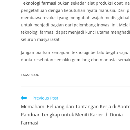
Teknologi farmasi
bukan sekadar alat produksi obat, 
pengetahuan dengan kebutuhan nyata manusia. Dari pros
membawa revolusi yang mengubah wajah medis global. 
untuk menjadi bagian dari gelombang inovasi ini. Mela
teknologi farmasi dapat menjadi kunci utama menghadir
seluruh masyarakat.
Jangan biarkan kemajuan teknologi berlalu begitu saja
dunia kesehatan semakin gemilang dan manusia semaki
TAGS
:
BLOG
Read
Previous Post
more
Memahami Peluang dan Tantangan Kerja di Apote
articles
Panduan Lengkap untuk Meniti Karier di Dunia
Farmasi