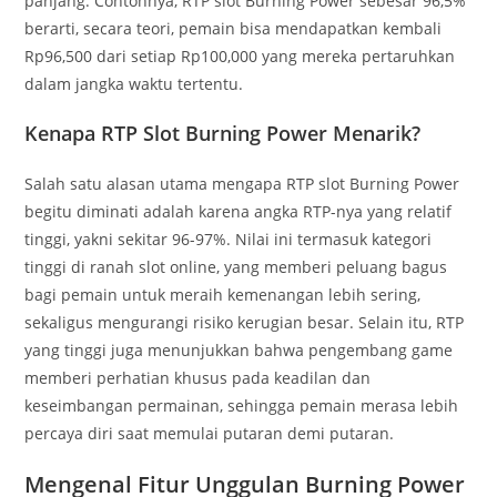
panjang. Contohnya, RTP slot Burning Power sebesar 96,5%
berarti, secara teori, pemain bisa mendapatkan kembali
Rp96,500 dari setiap Rp100,000 yang mereka pertaruhkan
dalam jangka waktu tertentu.
Kenapa RTP Slot Burning Power Menarik?
Salah satu alasan utama mengapa RTP slot Burning Power
begitu diminati adalah karena angka RTP-nya yang relatif
tinggi, yakni sekitar 96-97%. Nilai ini termasuk kategori
tinggi di ranah slot online, yang memberi peluang bagus
bagi pemain untuk meraih kemenangan lebih sering,
sekaligus mengurangi risiko kerugian besar. Selain itu, RTP
yang tinggi juga menunjukkan bahwa pengembang game
memberi perhatian khusus pada keadilan dan
keseimbangan permainan, sehingga pemain merasa lebih
percaya diri saat memulai putaran demi putaran.
Mengenal Fitur Unggulan Burning Power