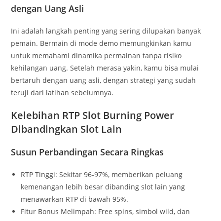
dengan Uang Asli
Ini adalah langkah penting yang sering dilupakan banyak
pemain. Bermain di mode demo memungkinkan kamu
untuk memahami dinamika permainan tanpa risiko
kehilangan uang. Setelah merasa yakin, kamu bisa mulai
bertaruh dengan uang asli, dengan strategi yang sudah
teruji dari latihan sebelumnya.
Kelebihan RTP Slot Burning Power
Dibandingkan Slot Lain
Susun Perbandingan Secara Ringkas
RTP Tinggi: Sekitar 96-97%, memberikan peluang
kemenangan lebih besar dibanding slot lain yang
menawarkan RTP di bawah 95%.
Fitur Bonus Melimpah: Free spins, simbol wild, dan