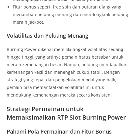
Fitur bonus seperti free spin dan putaran ulang yang
menambah peluang menang dan mendongkrak peluang
meraih jackpot.
Volatilitas dan Peluang Menang
Burning Power dikenal memiliki tingkat volatilitas sedang
hingga tinggi, yang artinya pemain harus bersabar untuk
meraih kemenangan besar. Namun, peluang mendapatkan
kemenangan kecil dan menengah cukup stabil. Dengan
strategi yang tepat dan pengelolaan modal yang baik,
pemain bisa memanfaatkan volatilitas ini untuk
mendukung kemenangan mereka secara konsisten.
Strategi Permainan untuk
Memaksimalkan RTP Slot Burning Power
Pahami Pola Permainan dan Fitur Bonus